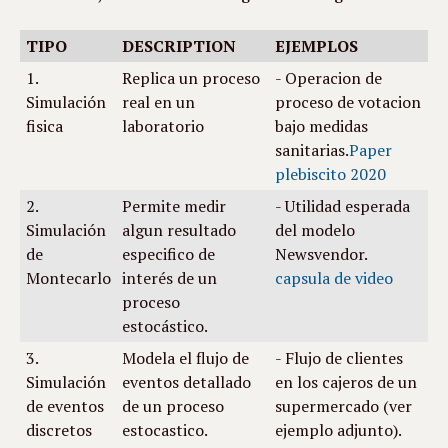
TIPO
DESCRIPTION
EJEMPLOS
1.
Replica un proceso
- Operacion de
Simulación
real en un
proceso de votacion
fisica
laboratorio
bajo medidas
sanitarias.
Paper
plebiscito 2020
2.
Permite medir
- Utilidad esperada
Simulación
algun resultado
del modelo
de
especifico de
Newsvendor.
Montecarlo
interés de un
capsula de video
proceso
estocástico.
3.
Modela el flujo de
- Flujo de clientes
Simulación
eventos detallado
en los cajeros de un
de eventos
de un proceso
supermercado (ver
discretos
estocastico.
ejemplo adjunto).