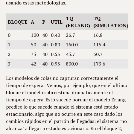
usando estas metodologías.
TQ
TQ
BLOQUE
A
P
UTIL
(ERLANG)
(SIMULATION)
0
100
40
0.40
26.7
16.8
1
50
40
0.80
160.0
115.4
2
75
40
0.53
45.7
60.7
3
42
40
0.95
800.0
173.6
Los modelos de colas no capturan correctamente el 
tiempo de espera.  Vemos, por ejemplo, que en el ultimo 
bloque el modelo sobreestima dramaticamente el 
tiempo de espera. Esto sucede porque el modelo Erlang 
predice lo que sucede cuando el sistema está estado 
estacionario, algo que no ocurre en este caso dado los 
cambios rápidos en el patrón de llegadas: el sistema "no 
alcanza" a llegar a estado estacionario. En el bloque 2, 